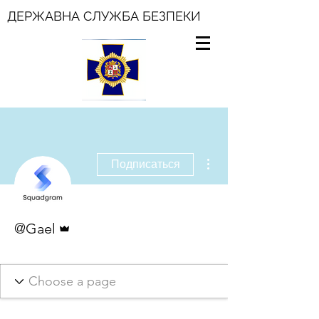
ДЕРЖАВНА СЛУЖБА БЕЗПЕКИ
Другие действия
Подписаться
Админ
@Gael
Cuenta PRO
Cuenta Oficial
+
4