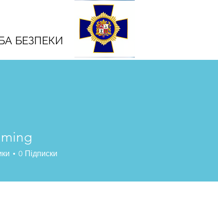
А БЕЗПЕКИ
aming
ики
0
Підписки
al
+
4